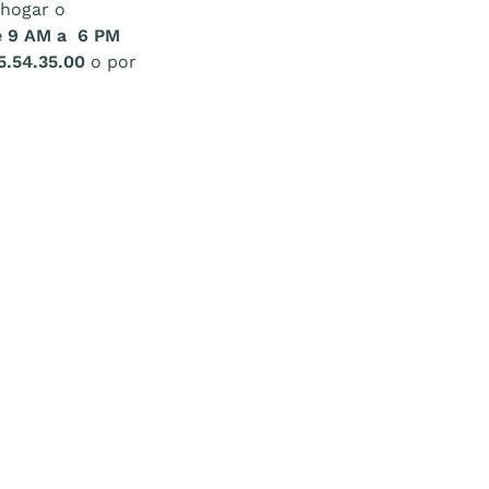
 hogar o
de 9 AM a 6 PM
5.54.35.00
o por