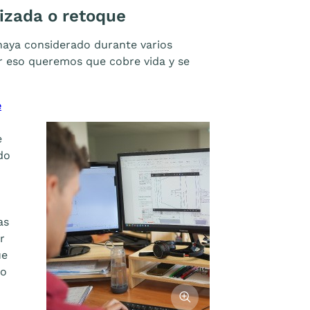
izada o retoque
haya considerado durante varios
or eso queremos que cobre vida y se
e
o
e
do
as
r
ue
io
Afficher l'image