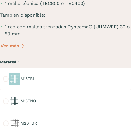
1 malla técnica (TEC600 o TEC400)
También disponible:
1 red con mallas trenzadas Dyneema® (UHMWPE) 30 o
50 mm
Ver más
Material :
M15TBL
M15TBL
M15TNO
M15TNO
M20TGR
M20TGR