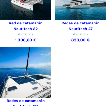
Red de catamarán
Redes de catamarán
Nautitech 82
Nautitech 47
En stock
En stock
1.308,60 €
828,00 €
Redes de catamarán