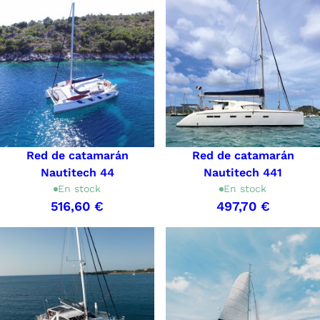
Red de catamarán
Red de catamarán
Nautitech 44
Nautitech 441
En stock
En stock
516,60 €
497,70 €