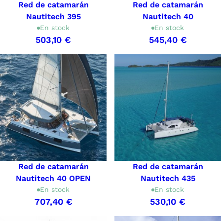
Red de catamarán
Red de catamarán
Nautitech 395
Nautitech 40
En stock
En stock
503,10 €
545,40 €
Red de catamarán
Red de catamarán
Nautitech 40 OPEN
Nautitech 435
En stock
En stock
707,40 €
530,10 €