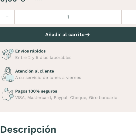
Cantidad
Disminuir
Aume
Añadir al carrito
Envíos rápidos
Entre 2 y 5 días laborables
Atención al cliente
A su servicio de lunes a viernes
Pagos 100% seguros
VISA, Mastercard, Paypal, Cheque, Giro bancario
Descripción