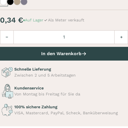
White
Black
Beige
Grey
0,34 €
Auf Lager
Als Meter verkauft
Menge
Verringern
Erhö
In den Warenkorb
Schnelle Lieferung
Zwischen 2 und 5 Arbeitstagen
Kundenservice
Von Montag bis Freitag für Sie da
100% sichere Zahlung
VISA, Mastercard, PayPal, Scheck, Banküberweisung