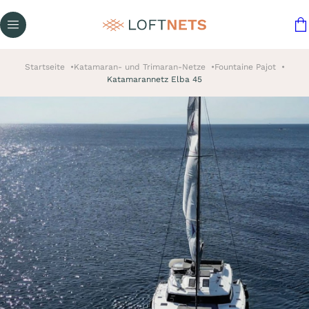
Startseite
Katamaran- und Trimaran-Netze
Fountaine Pajot
Katamarannetz Elba 45