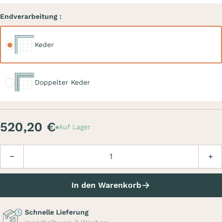
Endverarbeitung :
Keder
Keder
Doppelter Keder
Doppelter Keder
520,20 €
Auf Lager
Menge
Verringern
Erhö
In den Warenkorb
Schnelle Lieferung