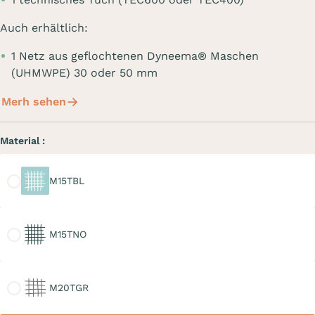
Auch erhältlich:
1 Netz aus geflochtenen Dyneema® Maschen
(UHMWPE) 30 oder 50 mm
Merh sehen
Material :
M15TBL
M15TBL
M15TNO
M15TNO
M20TGR
M20TGR