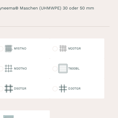
 Dyneema® Maschen (UHMWPE) 30 oder 50 mm
15TNO
M20TGR
M15TNO
M20TGR
30TNO
T600BL
M30TNO
T600BL
50TGR
D30TGR
D50TGR
D30TGR
ppelter Keder