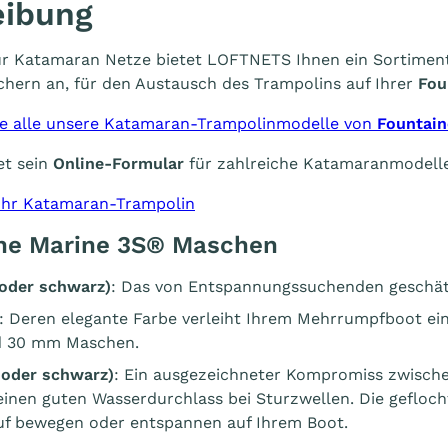
eibung
 für Katamaran Netze bietet LOFTNETS Ihnen ein Sortime
hern an, für den Austausch des Trampolins auf Ihrer
Fou
Sie alle unsere Katamaran-Trampolinmodelle von
Fountain
et sein
Online-Formular
für zahlreiche Katamaranmodelle
 Ihr Katamaran-Trampolin
ne Marine 3S® Maschen
oder schwarz)
: Das von Entspannungssuchenden geschät
: Deren elegante Farbe verleiht Ihrem Mehrrumpfboot ei
nd 30 mm Maschen.
 oder schwarz
)
: Ein ausgezeichneter Kompromiss zwisch
einen guten Wasserdurchlass bei Sturzwellen. Die gefloc
auf bewegen oder entspannen auf Ihrem Boot.