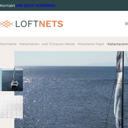
Kontakt
+49 (0)211 63552992
W
Startseite
Katamaran- und Trimaran-Netze
Fountaine Pajot
Katamarann