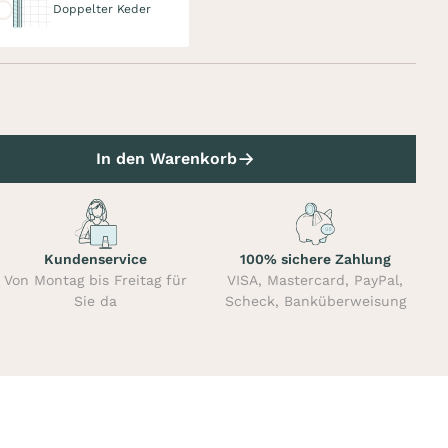
Doppelter Keder
In den Warenkorb
Kundenservice
100% sichere Zahlung
Von Montag bis Freitag für
VISA, Mastercard, PayPal,
Sie da
Scheck, Banküberweisung