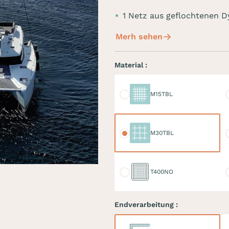
1 Netz aus geflochtenen
Merh sehen
Material :
M15TBL
M
M15TBL
M30TBL
M
M30TBL
T400NO
D
T400NO
Endverarbeitung :
Keder
Do