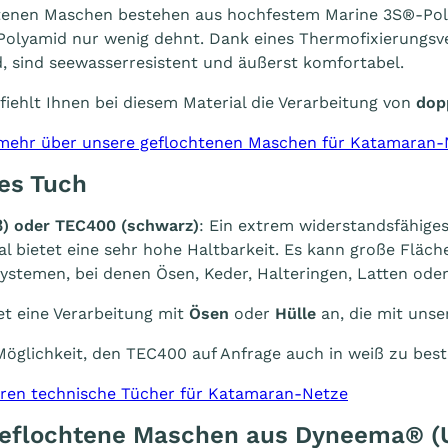
tenen Maschen bestehen aus hochfestem Marine 3S®-Poly
 Polyamid nur wenig dehnt. Dank eines Thermofixierungsv
, sind seewasserresistent und äußerst komfortabel.
ehlt Ihnen bei diesem Material die Verarbeitung von
dop
 mehr über unsere geflochtenen Maschen für Katamaran-
es Tuch
ß
) oder TEC400 (
schwarz
)
: Ein extrem widerstandsfähiges
al bietet eine sehr hohe Haltbarkeit. Es kann große Fläch
ystemen, bei denen Ösen, Keder, Halteringen, Latten od
t eine Verarbeitung mit
Ösen
oder
Hülle
an, die mit unse
Möglichkeit, den TEC400 auf Anfrage auch in weiß zu best
ren technische Tücher für Katamaran-Netze
Geflochtene Maschen aus Dyneema®