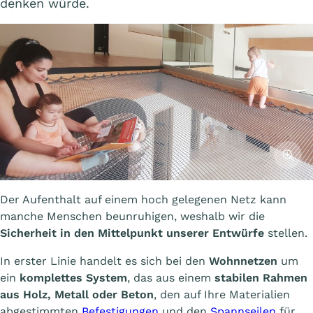
denken würde.
Affiche
Der Aufenthalt auf einem hoch gelegenen Netz kann
manche Menschen beunruhigen, weshalb wir die
Sicherheit in den Mittelpunkt unserer Entwürfe
stellen.
In erster Linie handelt es sich bei den
Wohnnetzen
um
ein
komplettes System
, das aus einem
stabilen Rahmen
aus Holz, Metall oder Beton
, den auf Ihre Materialien
abgestimmten
Befestigungen
und den
Spannseilen
für