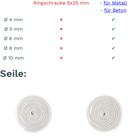
Ringschraube 8x25 mm
-
für Metall
-
für Beton
Ø 4 mm
×
✔
Ø 5 mm
×
✔
Ø 6 mm
×
✔
Ø 8 mm
×
✔
Ø 10 mm
×
✔
Seile: