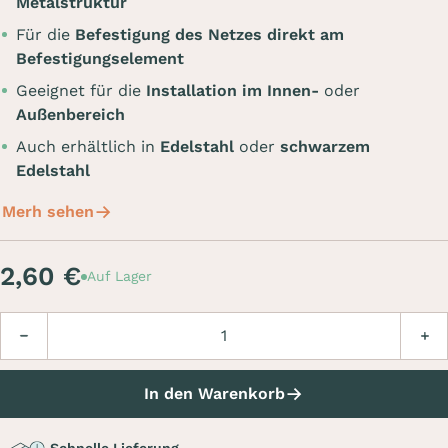
Metalstruktur
Für die
Befestigung des Netzes direkt am
Befestigungselement
Geeignet für die
Installation im Innen-
oder
Außenbereich
Auch erhältlich in
Edelstahl
oder
schwarzem
Edelstahl
Merh sehen
2,60 €
Auf Lager
Menge
Verringern
Erhö
In den Warenkorb