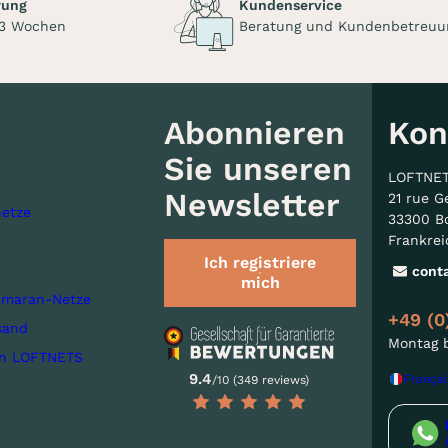
rung
Kundenservice
 3 Wochen
Beratung und Kundenbetreuu
Abonnieren
Kon
Sie unseren
LOFTNE
Newsletter
21 rue G
etze
33300 B
Frankrei
Ich registriere
cont
mich
imaran-Netze
+49 (0
sand
Montag b
on LOFTNETS
9.4
Françai
/10 (349 reviews)