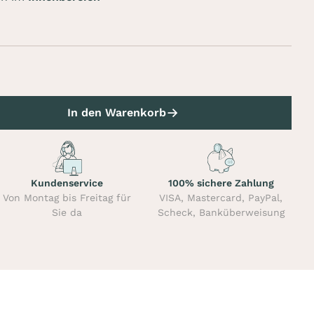
In den Warenkorb
Kundenservice
100% sichere Zahlung
Von Montag bis Freitag für
VISA, Mastercard, PayPal,
Sie da
Scheck, Banküberweisung