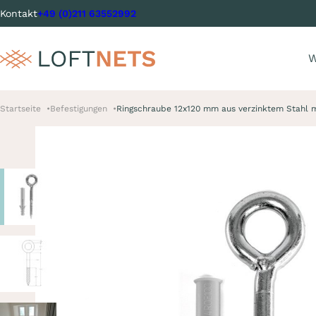
Kontakt
+49 (0)211 63552992
W
Startseite
Befestigungen
Ringschraube 12x120 mm aus verzinktem Stahl 