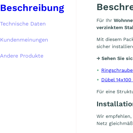
Beschr
Beschreibung
Für Ihr
Wohnnet
Technische Daten
verzinktem Sta
Kundenmeinungen
Mit diesem Pac
sicher installier
Andere Produkte
→ Sehen Sie sic
Ringschraube
Dübel 14x10
Für eine Strukt
Installati
Wir empfehlen,
Netz gleichmäßi