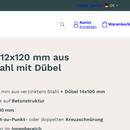
Unser atelier
DE
Konto
Warenkorb
Anmelden
Suche
 12x120 mm aus
ahl mit Dübel
 mm aus verzinktem Stahl
+ Dübel 14x100 mm
e auf
Betonstruktur
130 mm
t-zu-Punkt
- oder doppelten
Kreuzschnürung
ion im
Innenbereich