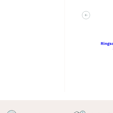
Voriges
Rings