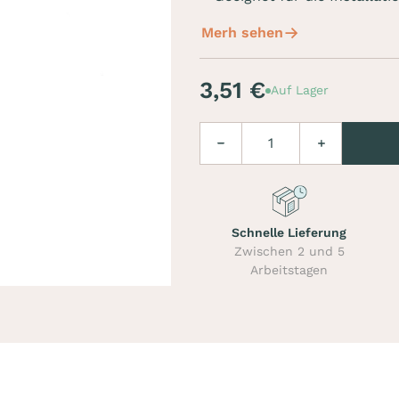
Merh sehen
3,51 €
Auf Lager
Menge
Verringern
Erhöhen
Schnelle Lieferung
Zwischen 2 und 5
Arbeitstagen