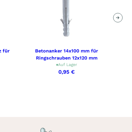
Nächs
 für
Betonanker 14x100 mm für
Ring
Ringschrauben 12x120 mm
Auf Lager
0,95 €