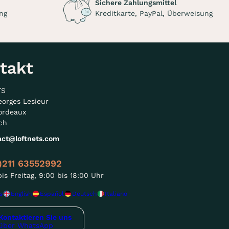
Sichere Zahlungsmittel
ng
Kreditkarte, PayPal, Überweisung
takt
TS
eorges Lesieur
ordeaux
ch
act@loftnets.com
)211 63552992
is Freitag, 9:00 bis 18:00 Uhr
s
English
Español
Deutsch
Italiano
Kontaktieren Sie uns
über WhatsApp