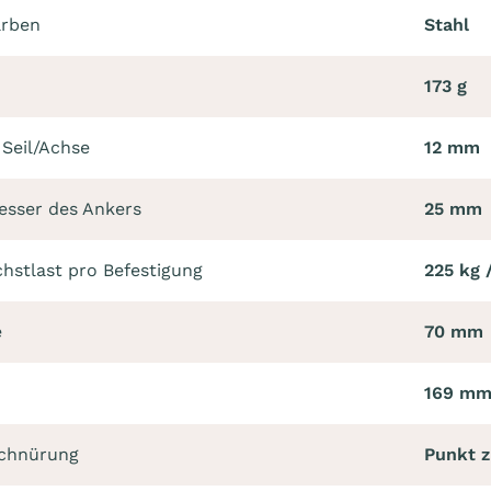
arben
Stahl
173 g
Seil/Achse
12 mm
sser des Ankers
25 mm
hstlast pro Befestigung
225 kg 
e
70 mm
169 m
Schnürung
Punkt z