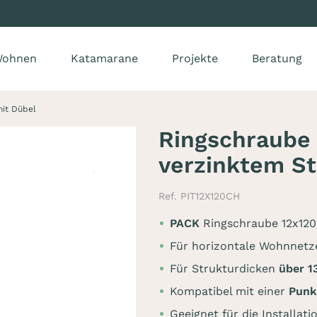
ohnen
Katamarane
Projekte
Beratung
mit Dübel
Ringschraube
verzinktem St
Ref. PIT12X120CH
PACK
Ringschraube 12x120
Für horizontale Wohnnetz
Für Strukturdicken
über 
Kompatibel mit einer
Punk
Geeignet für die Installat