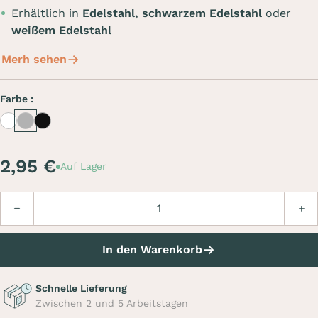
Erhältlich in
Edelstahl, schwarzem Edelstahl
oder
weißem Edelstahl
Merh sehen
Farbe :
White
Inox
Inox noir
2,95 €
Auf Lager
Menge
Verringern
Erhö
In den Warenkorb
Schnelle Lieferung
Zwischen 2 und 5 Arbeitstagen