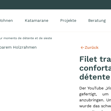
ohnen
Katamarane
Projekte
Beratung
pour moments de détente et de sieste
Zurück
Filet tr
confort
détente
Der YouTube „Vi
gefertigt, u
anzubringen. U
wurde das schwa