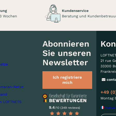
rung
Kundenservice
 3 Wochen
Beratung und Kundenbetreuu
Abonnieren
Kon
Sie unseren
LOFTNE
Newsletter
21 rue G
etze
33300 B
Frankrei
Ich registriere
cont
mich
imaran-Netze
+49 (0
sand
Montag b
on LOFTNETS
9.4
Françai
/10 (349 reviews)