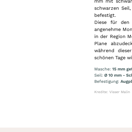
mm mit schwarz
schwarzen Seil
befestigt.
Diese für den 
angenehme Mome
in der Region M
Plane abzudec
während diese
schönen Tage wi
Masche:
15 mm ge
Seil:
Ø 10 mm - Sc
Befestigung:
Augpl
Kredite: Visser Malin