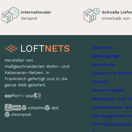
Internationaler
Schnelle Liefe
Versand
innerhalb von
Über uns
Befestigungen
Hersteller von
Spannseile
maßgeschneiderten Wohn- und
Katamaran-Netzen. In
Zubehör für Wohnn
Frankreich gefertigt und in die
Sunbed
ganze Welt geliefert.
Unsere Projekte
Katamaran- und Tr
Internationaler Ver
Das engagement v
LOFTNETS-Taschen