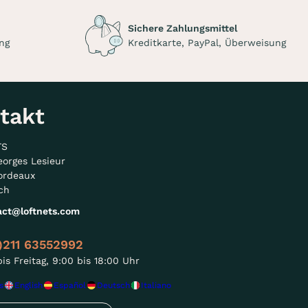
Sichere Zahlungsmittel
ng
Kreditkarte, PayPal, Überweisung
takt
TS
eorges Lesieur
ordeaux
ch
act@loftnets.com
)211 63552992
is Freitag, 9:00 bis 18:00 Uhr
s
English
Español
Deutsch
Italiano