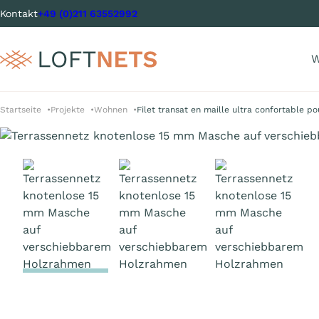
Kontakt
+49 (0)211 63552992
W
Startseite
Projekte
Wohnen
Filet transat en maille ultra confortable 