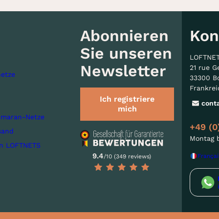
Abonnieren
Kon
Sie unseren
LOFTNE
Newsletter
21 rue G
etze
33300 B
Frankrei
Ich registriere
cont
mich
imaran-Netze
+49 (0
sand
Montag b
on LOFTNETS
9.4
Françai
/10 (349 reviews)