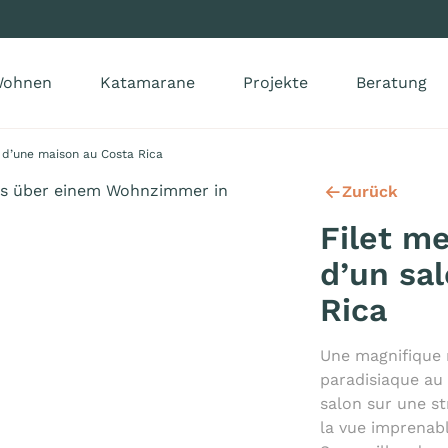
ohnen
Katamarane
Projekte
Beratung
 d’une maison au Costa Rica
Zurück
Filet m
d’un sa
Rica
Une magnifique 
paradisiaque au 
salon sur une s
la vue imprenabl