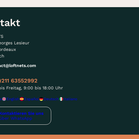
takt
TS
eorges Lesieur
ordeaux
ch
act@loftnets.com
)211 63552992
is Freitag, 9:00 bis 18:00 Uhr
s
English
Español
Deutsch
Italiano
Kontaktieren Sie uns
über WhatsApp