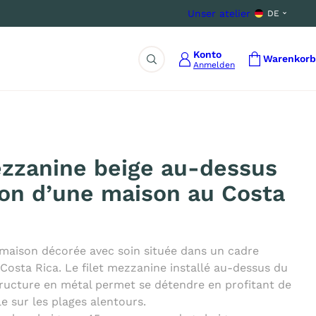
Unser atelier
DE
Konto
Warenkorb
Anmelden
Suche
ezzanine beige au-dessus
lon d’une maison au Costa
maison décorée avec soin située dans un cadre
Costa Rica. Le filet mezzanine installé au-dessus du
tructure en métal permet se détendre en profitant de
e sur les plages alentours.