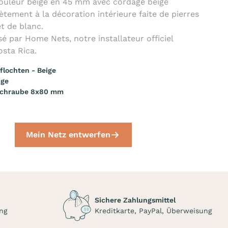
couleur beige en 45 mm avec cordage beige
rètement à la décoration intérieure faite de pierres
et de blanc.
osé par Home Nets, notre installateur officiel
sta Rica.
lochten - Beige
ige
schraube 8x80 mm
Mein Netz entwerfen
Sichere Zahlungsmittel
ng
Kreditkarte, PayPal, Überweisung