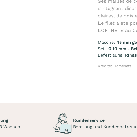
Ses mailles de 
s’intègrent disc
claires, de bois 
Le filet a été p
LOFTNETS au Co
Masche:
45 mm gef
Seil:
Ø 10 mm - Be
Befestigung:
Ring
Kredite: Homenets
rung
Kundenservice
 3 Wochen
Beratung und Kundenbetreuu