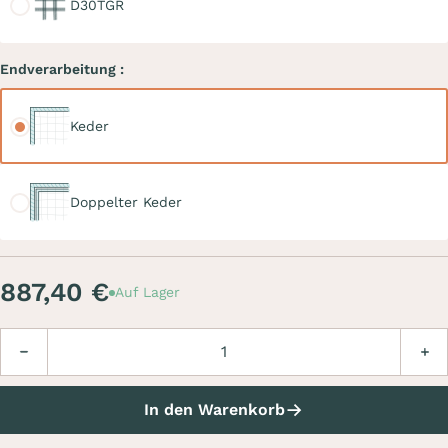
D30TGR
Endverarbeitung :
Keder
Keder
Doppelter Keder
Doppelter Keder
887,40 €
Auf Lager
Menge
Verringern
Erhö
In den Warenkorb