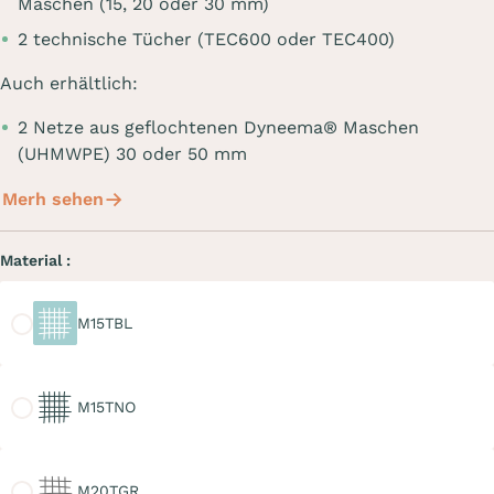
Maschen (15, 20 oder 30 mm)
2 technische Tücher (TEC600 oder TEC400)
Auch erhältlich:
2 Netze aus geflochtenen Dyneema® Maschen
(UHMWPE) 30 oder 50 mm
Merh sehen
Material :
M15TBL
M15TBL
M15TNO
M15TNO
M20TGR
M20TGR