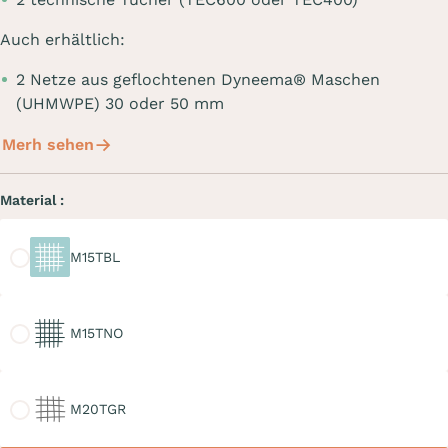
Auch erhältlich:
2 Netze aus geflochtenen Dyneema® Maschen
(UHMWPE) 30 oder 50 mm
Merh sehen
Material :
M15TBL
M15TBL
M15TNO
M15TNO
M20TGR
M20TGR