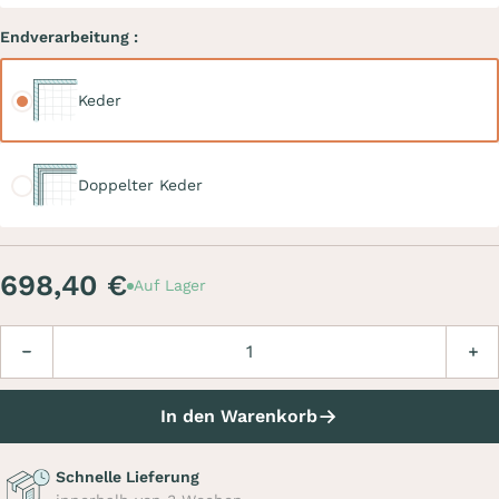
Endverarbeitung :
Keder
Keder
Doppelter Keder
Doppelter Keder
698,40 €
Auf Lager
Menge
Verringern
Erhö
In den Warenkorb
Schnelle Lieferung