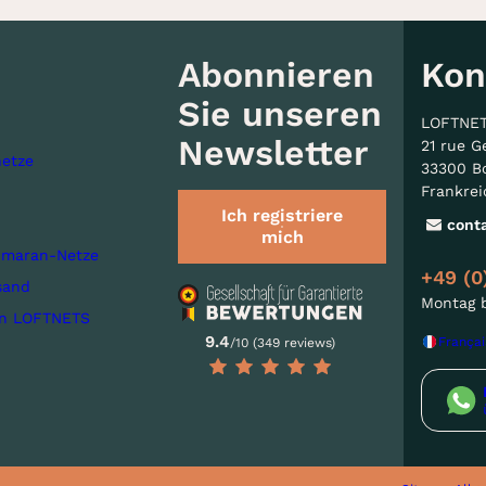
Abonnieren
Kon
Sie unseren
LOFTNE
Newsletter
21 rue G
etze
33300 B
Frankrei
Ich registriere
cont
mich
imaran-Netze
+49 (0
sand
Montag b
on LOFTNETS
9.4
Françai
/10 (349 reviews)