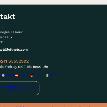
takt
TS
eorges Lesieur
ordeaux
ch
act@loftnets.com
)211 63552992
is Freitag, 9:00 bis 18:00 Uhr
s
English
Español
Deutsch
Italiano
Kontaktieren Sie uns
über WhatsApp