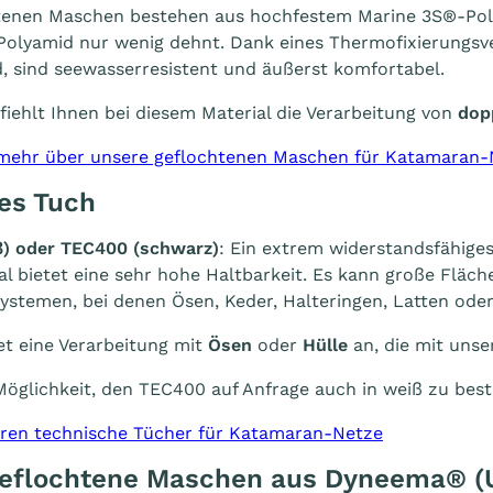
tenen Maschen bestehen aus hochfestem Marine 3S®-Poly
 Polyamid nur wenig dehnt. Dank eines Thermofixierungsv
, sind seewasserresistent und äußerst komfortabel.
ehlt Ihnen bei diesem Material die Verarbeitung von
dop
 mehr über unsere geflochtenen Maschen für Katamaran-
es Tuch
ß
) oder TEC400 (
schwarz
)
: Ein extrem widerstandsfähiges
al bietet eine sehr hohe Haltbarkeit. Es kann große Fläch
ystemen, bei denen Ösen, Keder, Halteringen, Latten od
t eine Verarbeitung mit
Ösen
oder
Hülle
an, die mit unse
Möglichkeit, den TEC400 auf Anfrage auch in weiß zu best
ren technische Tücher für Katamaran-Netze
Geflochtene Maschen aus Dyneema®