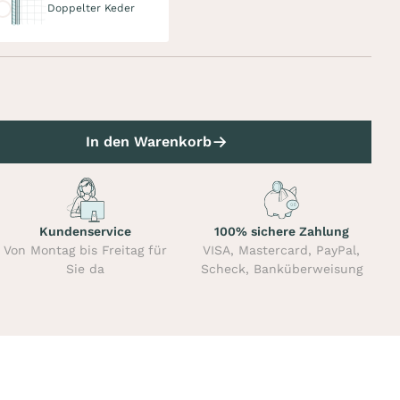
Doppelter Keder
In den Warenkorb
Kundenservice
100% sichere Zahlung
Von Montag bis Freitag für
VISA, Mastercard, PayPal,
Sie da
Scheck, Banküberweisung