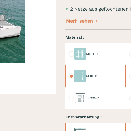
2 Netze aus geflochtene
Merh sehen
Material :
M15TBL
M
M15TBL
M30TBL
M
M30TBL
T400NO
D
T400NO
Endverarbeitung :
Keder
Do