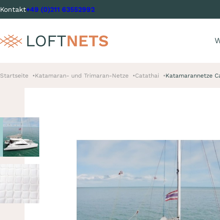
Kontakt
+49 (0)211 63552992
W
Startseite
Katamaran- und Trimaran-Netze
Catathai
Katamarannetze Ca