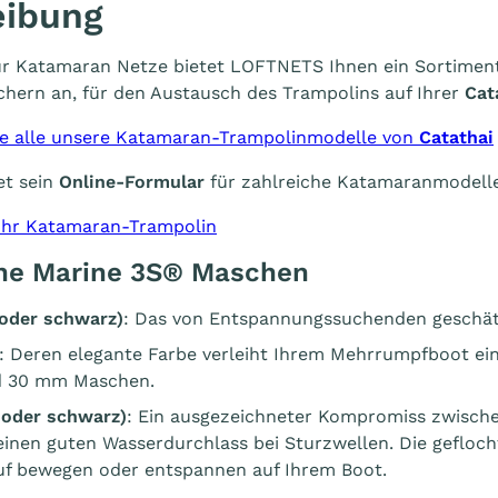
eibung
 für Katamaran Netze bietet LOFTNETS Ihnen ein Sortime
hern an, für den Austausch des Trampolins auf Ihrer
Cat
Sie alle unsere Katamaran-Trampolinmodelle von
Catathai
et sein
Online-Formular
für zahlreiche Katamaranmodelle
 Ihr Katamaran-Trampolin
ne Marine 3S® Maschen
oder schwarz)
: Das von Entspannungssuchenden geschät
: Deren elegante Farbe verleiht Ihrem Mehrrumpfboot ei
nd 30 mm Maschen.
 oder schwarz
)
: Ein ausgezeichneter Kompromiss zwisch
einen guten Wasserdurchlass bei Sturzwellen. Die gefloc
auf bewegen oder entspannen auf Ihrem Boot.