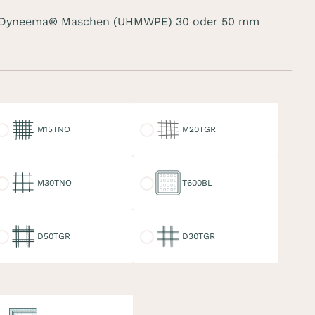
n Dyneema® Maschen (UHMWPE) 30 oder 50 mm
15TNO
M20TGR
M15TNO
M20TGR
30TNO
T600BL
M30TNO
T600BL
50TGR
D30TGR
D50TGR
D30TGR
ppelter Keder