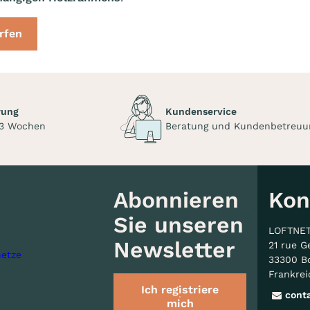
rfen
rung
Kundenservice
 3 Wochen
Beratung und Kundenbetreuu
Abonnieren
Kon
Sie unseren
LOFTNE
Newsletter
21 rue G
etze
33300 B
Frankrei
Ich registriere
cont
mich