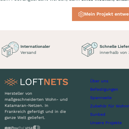
Mein Projekt entwe
Internationaler
Schnelle Liefe
Versand
innerhalb von
Über uns
Befestigungen
Hersteller von
Spannseile
maßgeschneiderten Wohn- und
Katamaran-Netzen. In
Zubehör für Wohnn
Frankreich gefertigt und in die
Sunbed
ganze Welt geliefert.
Unsere Projekte