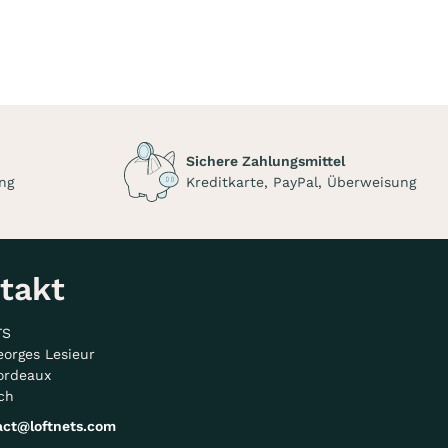
Sichere Zahlungsmittel
ng
Kreditkarte, PayPal, Überweisung
takt
TS
eorges Lesieur
ordeaux
ch
act@loftnets.com