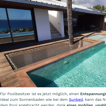
Für Poolbesitzer ist es jetzt möglich, einen
Entspannungs
Ideal zum Sonnenbaden wie bei dem
Sunbed
, kann das N
dem Pool angebracht werden, dank
eines mobilen, unab