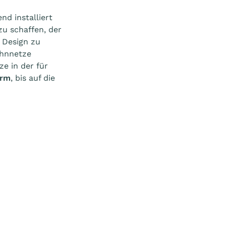
d installiert
u schaffen, der
n Design zu
ohnnetze
ze in der für
orm
, bis auf die