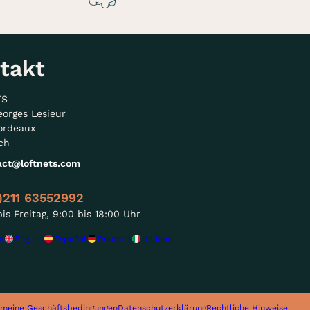
takt
TS
eorges Lesieur
ordeaux
ch
act@loftnets.com
)211 63552992
is Freitag, 9:00 bis 18:00 Uhr
s
English
Español
Deutsch
Italiano
emeine Geschäftsbedingungen
Datenschutzerklärung
Rechtliche Hinweise