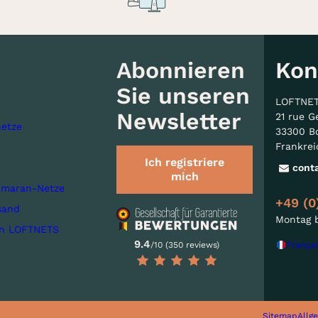
Abonnieren
Kon
Sie unseren
LOFTNE
Newsletter
21 rue G
etze
33300 B
Frankrei
Ich registriere
cont
mich
imaran-Netze
+49 (0
sand
Montag b
on LOFTNETS
9.4
Françai
/10 (350 reviews)
Sitemap
Allg