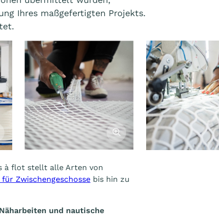
ung Ihres maßgefertigten Projekts.
tet.
cher l'image
Afficher l'image
 à flot stellt alle Arten von
 für Zwischengeschosse
bis hin zu
e Näharbeiten und nautische