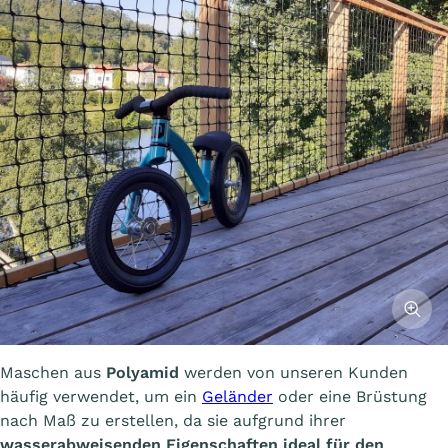
Affiche
Maschen aus
Polyamid
werden von unseren Kunden
häufig verwendet, um ein
Geländer
oder eine Brüstung
nach Maß zu erstellen, da sie aufgrund ihrer
wasserabweisenden Eigenschaften ideal für den