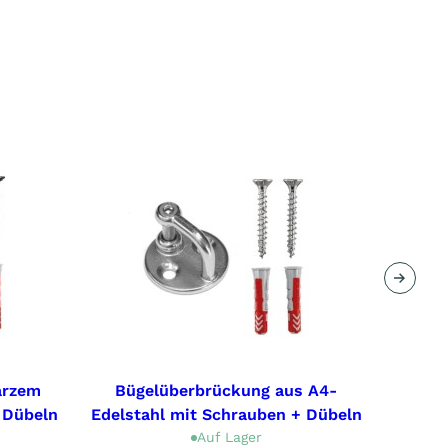
Nächs
arzem
Bügelüberbrückung aus A4-
Büg
 Dübeln
Edelstahl mit Schrauben + Dübeln
sc
Auf Lager