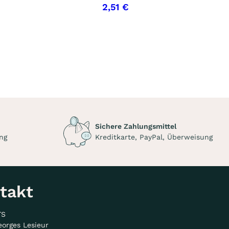
2,51 €
Sichere Zahlungsmittel
ng
Kreditkarte, PayPal, Überweisung
takt
TS
eorges Lesieur