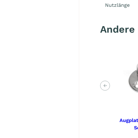
Nutzlänge
Andere
Voriges
Augplat
S