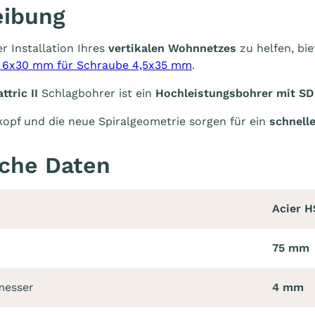
eibung
r Installation Ihres
vertikalen Wohnnetzes
zu helfen, b
 6x30 mm für Schraube 4,5x35 mm
.
ttric II
Schlagbohrer ist ein
Hochleistungsbohrer mit S
opf und die neue Spiralgeometrie sorgen für ein
schnell
che Daten
Acier H
75 mm
messer
4 mm