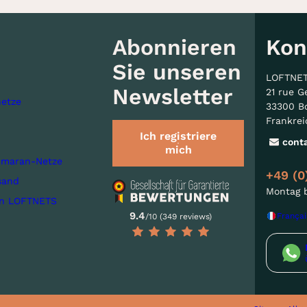
Abonnieren
Kon
Sie unseren
LOFTNE
Newsletter
21 rue G
etze
33300 B
Frankrei
Ich registriere
cont
mich
imaran-Netze
+49 (0
sand
Montag b
on LOFTNETS
9.4
Françai
/10 (349 reviews)