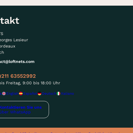
takt
TS
eorges Lesieur
ordeaux
ch
act@loftnets.com
)211 63552992
is Freitag, 9:00 bis 18:00 Uhr
s
English
Español
Deutsch
Italiano
Kontaktieren Sie uns
über WhatsApp