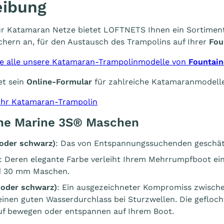
eibung
 für Katamaran Netze bietet LOFTNETS Ihnen ein Sortime
hern an, für den Austausch des Trampolins auf Ihrer
Fou
Sie alle unsere Katamaran-Trampolinmodelle von
Fountain
et sein
Online-Formular
für zahlreiche Katamaranmodelle
 Ihr Katamaran-Trampolin
ne Marine 3S® Maschen
oder schwarz)
: Das von Entspannungssuchenden geschät
: Deren elegante Farbe verleiht Ihrem Mehrrumpfboot ei
nd 30 mm Maschen.
 oder schwarz
)
: Ein ausgezeichneter Kompromiss zwisch
einen guten Wasserdurchlass bei Sturzwellen. Die gefloc
auf bewegen oder entspannen auf Ihrem Boot.