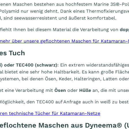
tenen Maschen bestehen aus hochfestem Marine 3S®-Poly
 Polyamid nur wenig dehnt. Dank eines Thermofixierungsv
, sind seewasserresistent und äußerst komfortabel.
ehlt Ihnen bei diesem Material die Verarbeitung von
dop
 mehr über unsere geflochtenen Maschen für Katamaran-
es Tuch
ß
) oder TEC400 (
schwarz
)
: Ein extrem widerstandsfähiges
al bietet eine sehr hohe Haltbarkeit. Es kann große Fläch
ystemen, bei denen Ösen, Keder, Halteringen, Latten od
t eine Verarbeitung mit
Ösen
oder
Hülle
an, die mit unse
Möglichkeit, den TEC400 auf Anfrage auch in weiß zu best
ren technische Tücher für Katamaran-Netze
Geflochtene Maschen aus Dyneema®