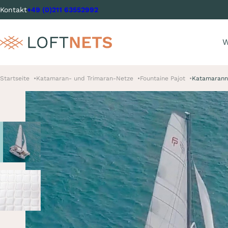
Kontakt
+49 (0)211 63552992
W
Startseite
Katamaran- und Trimaran-Netze
Fountaine Pajot
Katamaranne