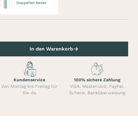
Doppelter Keder
In den Warenkorb
Kundenservice
100% sichere Zahlung
Von Montag bis Freitag für
VISA, Mastercard, PayPal,
Sie da
Scheck, Banküberweisung