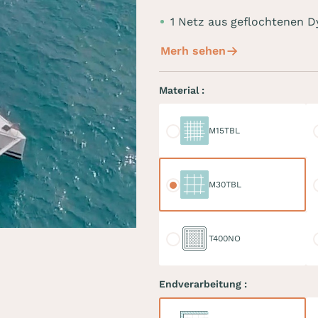
1 Netz aus geflochtenen
Merh sehen
Material :
M15TBL
M
M15TBL
M30TBL
M
M30TBL
T400NO
D
T400NO
Endverarbeitung :
Keder
Do