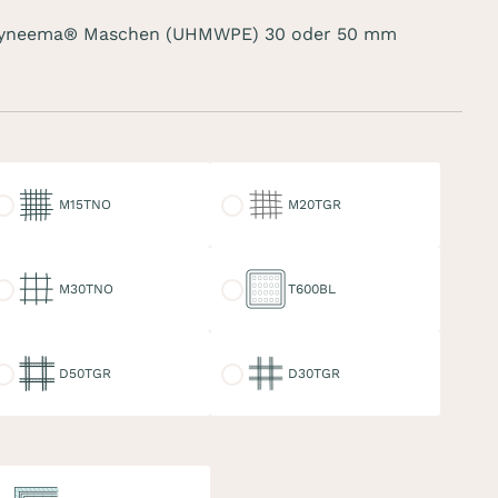
 Dyneema® Maschen (UHMWPE) 30 oder 50 mm
15TNO
M20TGR
M15TNO
M20TGR
30TNO
T600BL
M30TNO
T600BL
50TGR
D30TGR
D50TGR
D30TGR
ppelter Keder